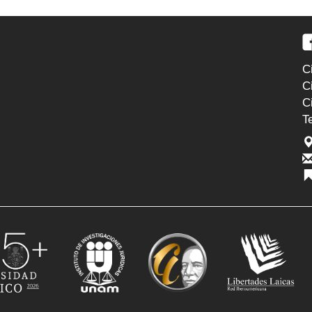
C
C
C
T