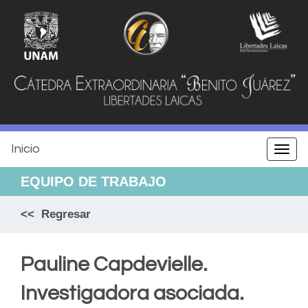
Jump
to
navigation
Inicio
Togg
navi
EQUIPO DE TRABAJO
<< Regresar
Pauline Capdevielle.
Investigadora asociada.