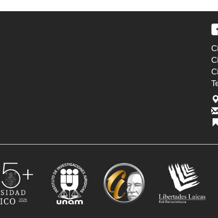
C
C
C
T