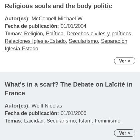
Religious souls and the body politic
Autor(es):
McConnell Michael W.
Fecha de publicación:
01/01/2004
Temas:
Religión
,
Política
,
Derechos civiles y políticos
,
Relaciones Iglesia-Estado
,
Secularismo
,
Separación
Iglesia-Estado
Ver >
What's in a scarf? The Debate on Laïcité in
France
Autor(es):
Weill Nicolas
Fecha de publicación:
01/01/2006
Temas:
Laicidad
,
Secularismo
,
Islam
,
Feminismo
Ver >