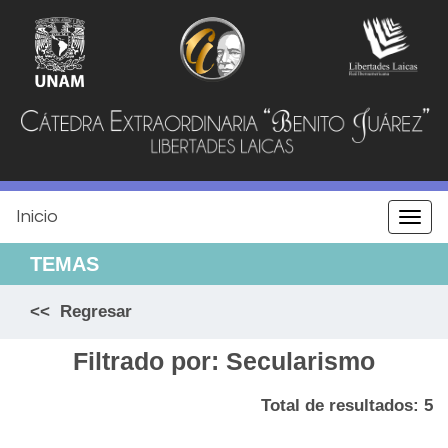
Jump
to
navigation
Inicio
Togg
navi
TEMAS
<< Regresar
Filtrado por: Secularismo
Total de resultados: 5