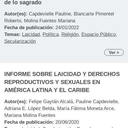
de lo sagrado
Autor(es):
Capdevielle Pauline, Blancarte Pimentel
Roberto, Molina Fuentes Mariana
Fecha de publicación:
24/01/2022
Temas:
Laicidad
,
Política
,
Religión
,
Espacio Público
,
Secularización
Ver >
INFORME SOBRE LAICIDAD Y DERECHOS
REPRODUCTIVOS Y SEXUALES EN
AMÉRICA LATINA Y EL CARIBE
Autor(es):
Felipe Gaytán Alcalá, Pauline Capdevielle,
Adriana E. López Belda, María Fátima Moneta Arce,
Mariana Molina Fuentes
Fecha de publicación:
20/06/2020