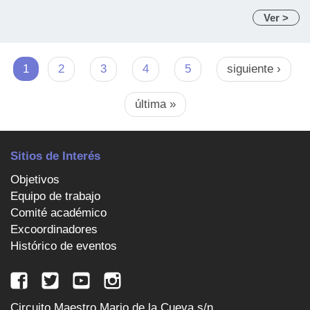
Ver >
Páginas
1
2
3
4
5
siguiente ›
última »
Sitios de Interés
Objetivos
Equipo de trabajo
Comité académico
Excoordinadores
Histórico de eventos
Circuito Maestro Mario de la Cueva s/n