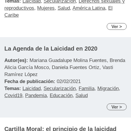
Temas:
Laicidad
,
Secularización
,
Derechos sexuales y
reproductivos
,
Mujeres
,
Salud
,
América Latina
,
El
Caribe
Ver >
La Agenda de la Laicidad en 2020
Autor(es):
Mariana Guadalupe Molina Fuentes, Brenda
Alicia García Mosco, Daniela Fuentes Ortiz, Vasti
Ramírez López
Fecha de publicación:
02/02/2021
Temas:
Laicidad
,
Secularización
,
Familia
,
Migración
,
Covid19
,
Pandemia
,
Educación
,
Salud
Ver >
Cartilla Moral: el principio de la laicidad