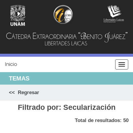
Jump
to
navigation
Inicio
Togg
navi
TEMAS
<< Regresar
Filtrado por: Secularización
Total de resultados: 50